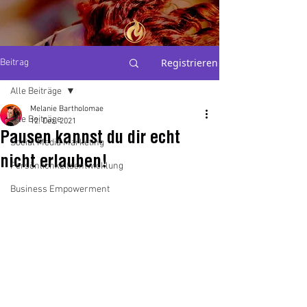
THE
Registrieren
Beitrag
PERSONAL
BRAND
ALCHEMIST
Alle Beiträge
Melanie Bartholomae
Alle Beiträge
Mel Bartholomae
12. Dez. 2021
Pausen kannst du dir echt
Social Media Marketing
nicht erlauben!
Persönlichkeitsentwicklung
Business Empowerment