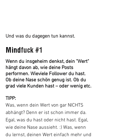
Und was du dagegen tun kannst.
Mind
fuck 
#1
Wenn du insgeheim denkst, dein "Wert" 
hängt davon ab, wie deine Posts 
performen. Wieviele Follower du hast. 
Ob deine Nase schön genug ist. Ob du 
grad viele Kunden hast – oder wenig etc.
TIPP:
Was, wenn dein Wert von gar NICHTS 
abhängt? Denn er ist schon immer da. 
Egal, was du hast oder nicht hast. Egal, 
wie deine Nase aussieht. :) Was, wenn 
du lernst, deinen Wert einfach mehr und 