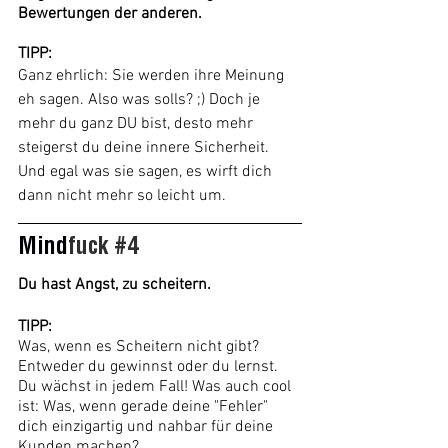
Bewertungen der anderen.
TIPP:
Ganz ehrlich: Sie werden ihre Meinung 
eh sagen. Also was solls? ;) Doch je 
mehr du ganz DU bist, desto mehr 
steigerst du deine innere Sicherheit. 
Und egal was sie sagen, es wirft dich 
dann nicht mehr so leicht um. 
Mind
fuck 
#4
Du hast Angst, zu scheitern.
TIPP:
Was, wenn es Scheitern nicht gibt? 
Entweder du gewinnst oder du lernst. 
Du wächst in jedem Fall! Was auch cool 
ist: Was, wenn gerade deine "Fehler" 
dich einzigartig und nahbar für deine 
Kunden machen?