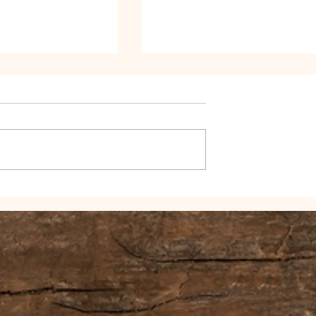
Zeig dich bloß NIE im Video!
 Instagram Als
dy niemals
lltest.