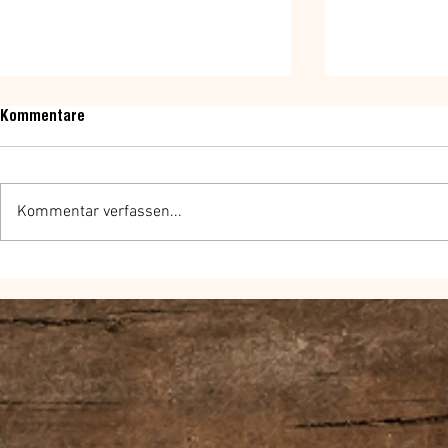
Kommentare
Kommentar verfassen...
7 schnelle Ideen für coole
Was du bzgl.
Stories!
Business-La
vergessen so