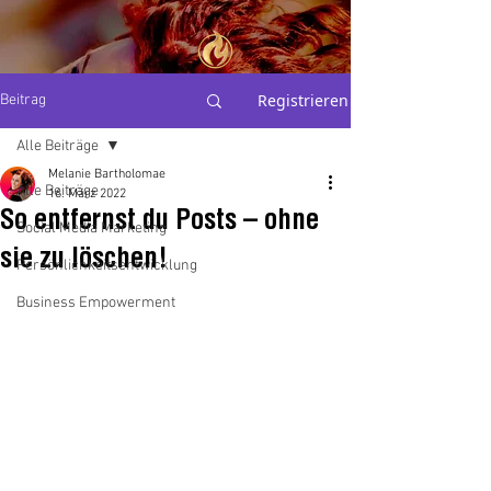
THE
Registrieren
Beitrag
PERSONAL
BRAND
ALCHEMIST
Alle Beiträge
Melanie Bartholomae
Alle Beiträge
Mel Bartholomae
16. März 2022
So entfernst du Posts – ohne
Social Media Marketing
sie zu löschen!
Persönlichkeitsentwicklung
Business Empowerment