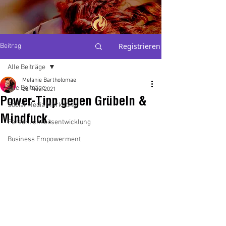
THE
Registrieren
Beitrag
PERSONAL
BRAND
ALCHEMIST
Alle Beiträge
Melanie Bartholomae
Alle Beiträge
Mel Bartholomae
28. Nov. 2021
Power-Tipp gegen Grübeln &
Social Media Marketing
Mindfuck.
Persönlichkeitsentwicklung
Business Empowerment