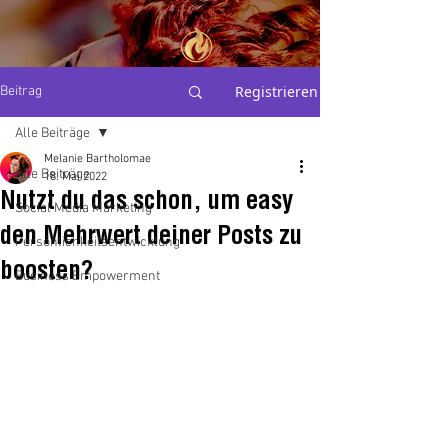
THE
Registrieren
Beitrag
PERSONAL
BRAND
ALCHEMIST
Alle Beiträge
Melanie Bartholomae
Alle Beiträge
Mel Bartholomae
18. Mai 2022
Nutzt du das schon, um easy
Social Media Marketing
den Mehrwert deiner Posts zu
Persönlichkeitsentwicklung
boosten?
Business Empowerment