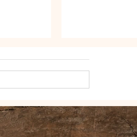
Zeig dich bloß NIE im Video!
 Instagram Als
dy niemals
lltest.