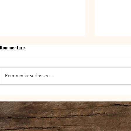
Kommentare
Kommentar verfassen...
7 schnelle Ideen für coole
Was du bzgl.
Stories!
Business-La
vergessen so