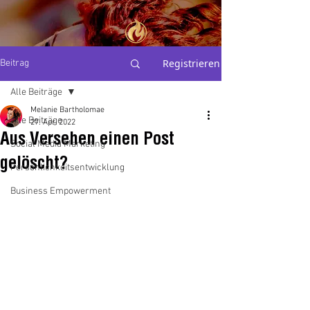
THE
Registrieren
Beitrag
PERSONAL
BRAND
ALCHEMIST
Alle Beiträge
Melanie Bartholomae
Alle Beiträge
Mel Bartholomae
27. Apr. 2022
Aus Versehen einen Post
Social Media Marketing
gelöscht?
Persönlichkeitsentwicklung
Business Empowerment