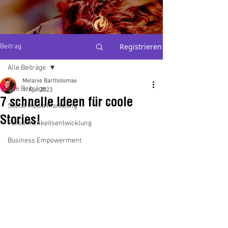
THE
Registrieren
Beitrag
PERSONAL
BRAND
ALCHEMIST
Alle Beiträge
Melanie Bartholomae
Alle Beiträge
Mel Bartholomae
1. Apr. 2023
7 schnelle Ideen für coole
Social Media Marketing
Stories!
Persönlichkeitsentwicklung
Business Empowerment